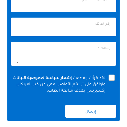
البريد
الإلكتروني
رقم
رقم الهاتف
الهاتف
رسالتك
رسالتك *
*
لقد قرأت وفهمت
إشعار سياسة خصوصية البيانات
وأوافق على أن يتم التواصل معي من قبل أمريكان
إكسبريس بهدف متابعة الطلب.
إرسال